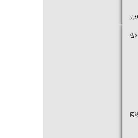
力
告
网