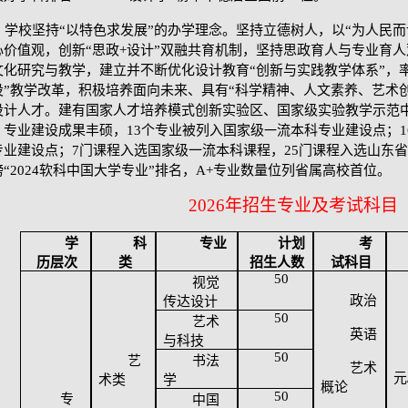
学校坚持
“以特色求发展”的办学理念。坚持立德树人，以“为人民而
心价值观，创新“思政+设计”双融共育机制，坚持思政育人与专业育
文化研究与教学，建立并不断优化设计教育“创新与实践教学体系”，
设”教学改革，积极培养面向未来、具有“科学精神、人文素养、艺术
设计人才。建有国家人才培养模式创新实验区、国家级实验教学示范
。专业建设成果丰硕，13个专业被列入国家级
流本科专业建设点；
一
专业建设点；7门课程入选国家级一流本科课程，25门课程入选山东省
榜“2024软科中国大学专业”排名，A+专业数量位列省属高校首位。
2026年招生专业及考试科目
学
科
专业
计划
考
历层次
类
招生人数
试科目
50
视觉
政治
传达设计
50
艺术
英语
与科技
50
艺
书法
艺术
元
术类
学
概论
50
专
中国