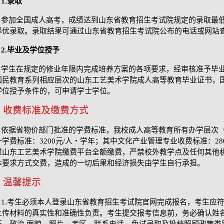
1.
录取
参加全国成人高考，成绩达到山东省教育招生考试院规定的录取最
择优录取。录取结果可通过山东省教育招生考试院公布的电话或网站
2.
毕业及学位授予
学生在规定的修业年限内完成培养方案的各项要求，经审核准予毕
国民教育系列相应层次的山东工艺美术学院成人高等教育毕业证书，
学位授予条件的，可申请学士学位。
收费标准及缴费方式
依据省物价部门
批准
的
学费标准，我校成人高等教育所有办学层次
一学费标准：
3200元/人・学年；其中文化产业管理专业收费标准：28
过山东工艺美术学院缴费平台全额缴费，严禁校外教学点及任何其他
本要求方式交费，造成的一切后果和经济损失由学生自行承担。
温馨提示
1.考生必须本人登录山东省教育招生考试院官网完成报名，考生应
上传材料的真实性和准确性负责。考生提交报考信息前，务必确认姓