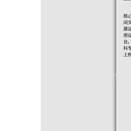
核
间
建
用
台
科
上