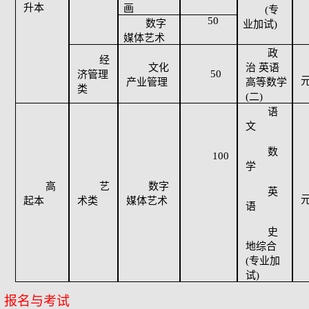
升本
画
(专
50
数字
业加试)
媒体艺术
政
经
文化
治
英语
50
济管理
元
产业管理
高等数学
类
(二)
语
文
数
100
学
高
艺
数字
英
元
起本
术类
媒体艺术
语
史
地综合
(专业加
试)
报名与考试