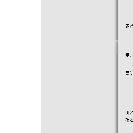
家
专
高
进
报