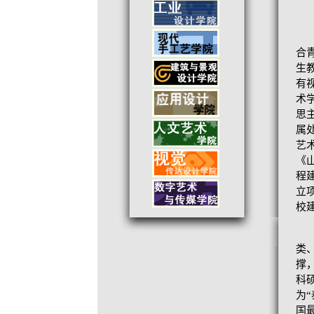
合
生
有
术
思
属
艺
《
程
立
校
类
撑
科
为
国