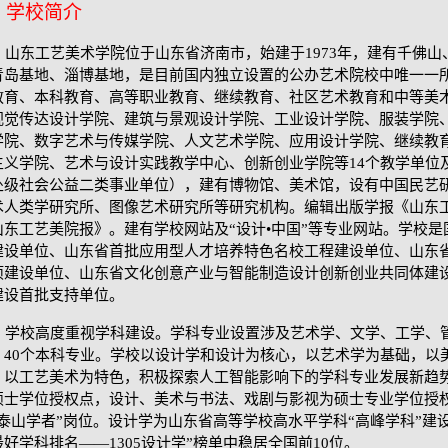
学校简介
山东工艺美术学院位于山东省济南市，始建于
1973年，建有千佛
青岛基地、淄博基地，是目前国内独立设置的公办艺术院校中唯一一
教育、本科教育、高等职业教育、继续教育、社区艺术教育和中等美
视觉传达设计学院、建筑与景观设计学院、工业设计学院、服装学院
学院、数字艺术与传媒学院、人文艺术学院、应用设计学院、继续教
主义学院、艺术与设计实践教学中心、创新创业学院等14个教学单位
处级社会公益二类事业单位），建有博物馆、美术馆，设有中国民艺
术人类学研究所、图像艺术研究所等研究机构。编辑出版学报《山东
山东工艺美院报》。建有学校网站及“设计•中国”等专业网站。学校是
建设单位、山东省首批应用型人才培养特色名校工程建设单位、山东省20
项建设单位、山东省文化创意产业与智能制造设计创新创业共同体建
建设首批支持单位。
学校高度重视学科建设。学科专业设置涉及艺术学、文学、工学、
、40个本科专业。学校以设计学和设计为核心，以艺术学为基础，以
，以工艺美术为特色，积极探索人工智能影响下的学科专业发展新趋
硕士学位授权点，设计、美术与书法、戏剧与影视为硕士专业学位授
“泰山学者”岗位。设计学为山东省高等学校高水平
学科
“高峰学科”建设
最好学科排名——1305设计学”榜单中稳居全国前10位。