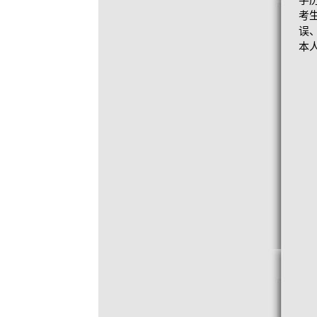
学
考
误
本