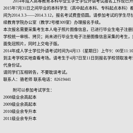
2014年成人高等教育本科毕业生学士学位外语考试报名工作现已开始
2015年7月31日之间毕业的本科学生（高中起点本科、专科起点本科
间为2014.3.3——2014.3.12，报名考试费壹佰圆。请参加考试的学
续教育学院办公室（教学2号楼309室）办理报名手续。
本次报名需要采集考生本人电子照片图像信息，已进行毕业生电子注册
学校统一审核、拷贝；尚未进行毕业生电子注册图像信息采集的考生，
面免冠照片，同时上交电子版。
2014年成人学士学位外语考试时间为4月13（星期日）上午9：00至11:
到主考学校实地查看考场。请考生于4月7日至11日到报名学校领取准
代身份证。
请同学们互相转告，不要耽误考试。
联系人：骆老师 联系电话：82619441
附可以参加考试学生：
2008级业余高起本
2009级业余高起本
2010级业余专升本
2011级业余专升本